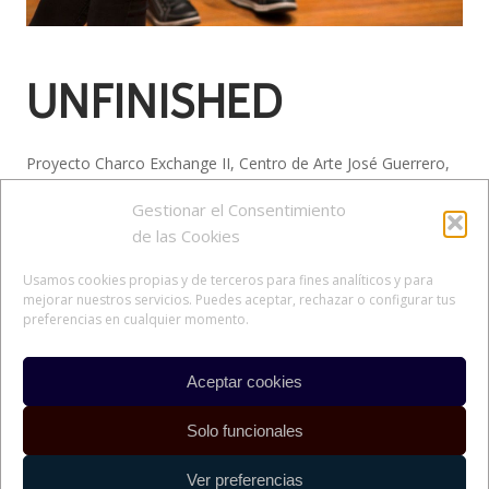
UNFINISHED
Proyecto Charco Exchange II, Centro de Arte José Guerrero,
Granada
Gestionar el Consentimiento
26 de noviembre 2016
de las Cookies
Analía Beltrán i Janés con Martine Viale
Usamos cookies propias y de terceros para fines analíticos y para
mejorar nuestros servicios. Puedes aceptar, rechazar o configurar tus
Fotos: MATSUestudio
preferencias en cualquier momento.
Aceptar cookies
Solo funcionales
Ver preferencias