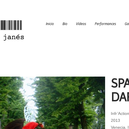
Inicio
Bio
Vídeos
Performances
Ga
SP
DA
Infr’Acti
2013
Venecia, I