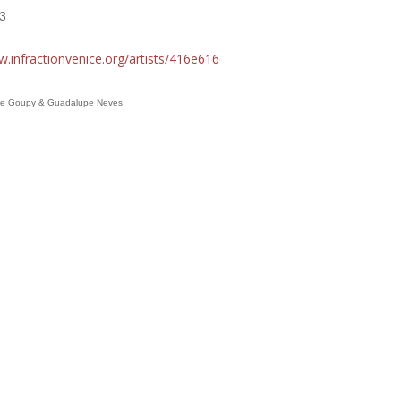
3
ww.infractionvenice.org/artists/416e616c69612042656c7472616e20
yne Goupy & Guadalupe Neves