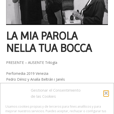
LA MIA PAROLA
NELLA TUA BOCCA
PRESENTE – AUSENTE Trilogía
Perfomedia 2019 Venezia
Pedro Déniz y Analía Beltrán i Janés
Galería Visione Altre
Gestionar el Consentimiento
Campo di Ghetto Nuovo, Venezia
de las Cookies
5, 6 y 7 de julio de 2019
Usamos cookies propias y de terceros para fines analíticos y para
mejorar nuestros servicios. Puedes aceptar, rechazar o configurar tus
Fotogramas del vídeo de Perfomedia