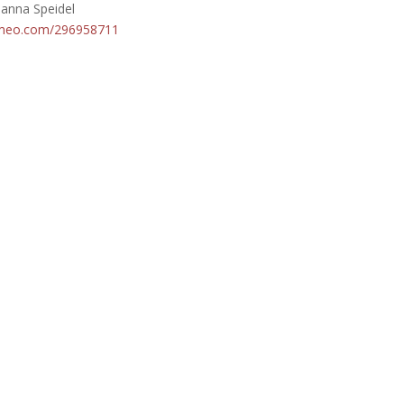
hanna Speidel
vimeo.com/296958711