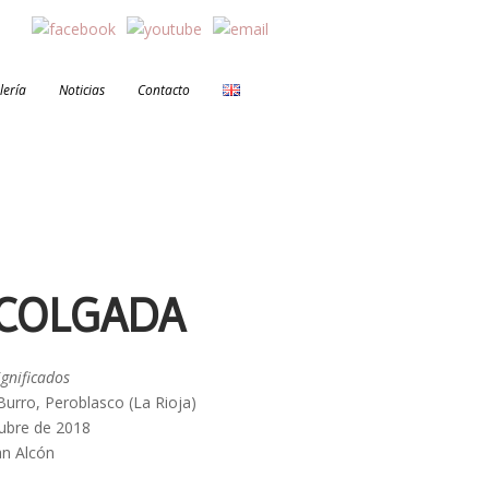
lería
Noticias
Contacto
 COLGADA
ignificados
Burro, Peroblasco (La Rioja)
ubre de 2018
an Alcón