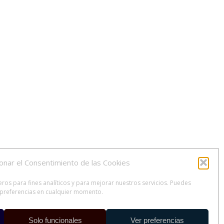
onar el Consentimiento de las Cookies
os para fines analíticos y para mejorar nuestros servicios. Puedes
s preferencias en cualquier momento.
Solo funcionales
Ver preferencias