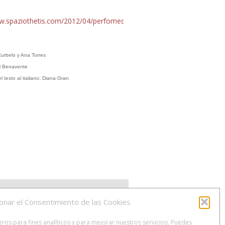
w.spaziothetis.com/2012/04/perfomedia-
l
urbelo y Ana Torres
el Benavente
l texto al italiano: Diana Gran
onar el Consentimiento de las Cookies
os para fines analíticos y para mejorar nuestros servicios. Puedes