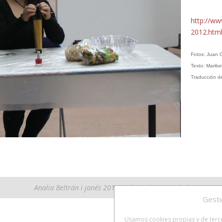
http://ww
2012.htm
Fotos: Juan C
Texto: Marib
Traducción de
Analia Beltrán i janés 2018
Política de Privacidad
Gesti
Usamos cookies propias y de tercer