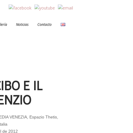
lería
Noticias
Contacto
CIBO E IL
ENZIO
IA VENEZIA, Espazio Thetis,
talia
il de 2012