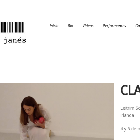
Inicio
Bio
Vídeos
Performances
Ga
CL
Leitrim S
Irlanda
4 y 5 de 