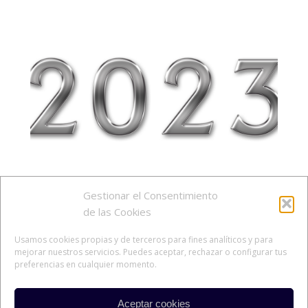
Gestionar el Consentimiento
de las Cookies
Usamos cookies propias y de terceros para fines analíticos y para
mejorar nuestros servicios. Puedes aceptar, rechazar o configurar tus
preferencias en cualquier momento.
Aceptar cookies