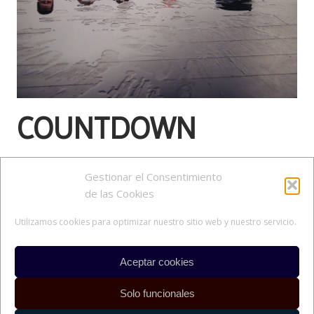
COUNTDOWN
Espacio Menosuno, Madrid
Gestionar el Consentimiento
September 15th, 2009
de las Cookies
Photos: Paula Noya
Utilizamos cookies para optimizar nuestro sitio web y nuestro servicio.
Aceptar cookies
Solo funcionales